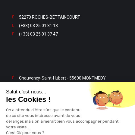
52270 ROCHES-BETTAINCOURT
(+33) 03 25 01 31 18
(+33) 03 25 01 37 47
Chauvency-Saint-Hubert - 55600 MONTMEDY
(+33) 03 29 80 13 32
Salut c'est nous...
(+33) 03 29 80 23 63
les Cookies !
On a attendu d'être sûrs que le contenu
de ce site vous intéresse avant de vous
déranger, mais on aimerait bien vous accompagner pendant
Información legal
|
Política de privacidad
votre visite...
C'est OK pour vous ?