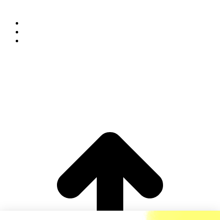
Chauvency-Saint-Hubert - 55600 MONTMEDY
(+33) 03 29 80 13 32
(+33) 03 29 80 23 63
Información legal
|
Política de privacidad