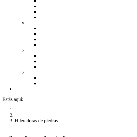
Trituradoras agrícolas
Trituradoras mixtas
Trituradoras para obras públicas
Hileradoras de piedras
Trituradoras forestales
Excavadoras
Máx. 130 hp
Máx. 200 hp
Máx. 400 hp
Trabajo del suelo
Rapidmulch
Rigidisks
Arados
Barredoras
Recogedoras
Hileradoras y recogedoras
Noticias
Estás aquí:
Inicio
Trituradoras de piedras e hileradoras
Hileradoras de piedras
.