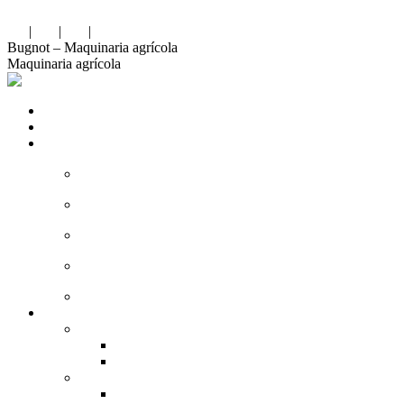
Saltar al contenido
FR
|
EN
|
DE
|
ES
Bugnot – Maquinaria agrícola
Maquinaria agrícola
Inicio
Sobre nosotros
Sector de actividad
Agricultura
Viticultura
Silvicultura
Obras públicas
Espacios verdes
Productos
Manejo de materiales
Cargadores y pequeños cargadores de granja
Cargadores grandes y telescópicos
Trituradoras de ramas y plantas
Desplazamiento manual