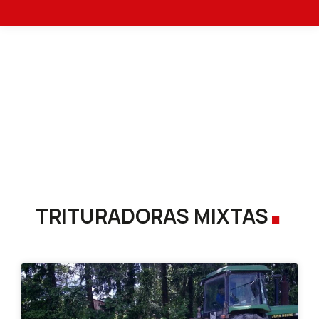
Inicio
Trituradoras de piedras e hileradoras
Estás aquí:
Trituradoras mixtas
.
TRITURADORAS MIXTAS