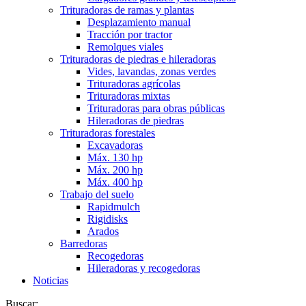
Trituradoras de ramas y plantas
Desplazamiento manual
Tracción por tractor
Remolques viales
Trituradoras de piedras e hileradoras
Vides, lavandas, zonas verdes
Trituradoras agrícolas
Trituradoras mixtas
Trituradoras para obras públicas
Hileradoras de piedras
Trituradoras forestales
Excavadoras
Máx. 130 hp
Máx. 200 hp
Máx. 400 hp
Trabajo del suelo
Rapidmulch
Rigidisks
Arados
Barredoras
Recogedoras
Hileradoras y recogedoras
Noticias
Buscar: