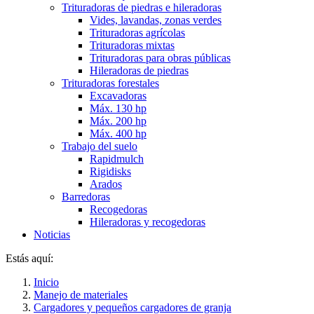
Trituradoras de piedras e hileradoras
Vides, lavandas, zonas verdes
Trituradoras agrícolas
Trituradoras mixtas
Trituradoras para obras públicas
Hileradoras de piedras
Trituradoras forestales
Excavadoras
Máx. 130 hp
Máx. 200 hp
Máx. 400 hp
Trabajo del suelo
Rapidmulch
Rigidisks
Arados
Barredoras
Recogedoras
Hileradoras y recogedoras
Noticias
Estás aquí:
Inicio
Manejo de materiales
Cargadores y pequeños cargadores de granja