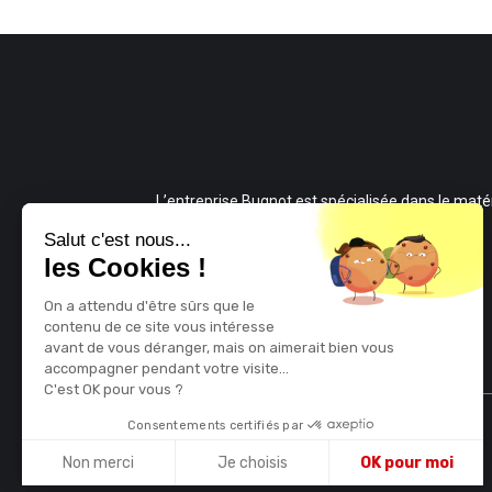
L’entreprise Bugnot est spécialisée dans le matér
agricole depuis 1915 et fabrique du matériel
Salut c'est nous...
les Cookies !
performant et fiable pour tous vos travaux.
On a attendu d'être sûrs que le
contenu de ce site vous intéresse
avant de vous déranger, mais on aimerait bien vous
accompagner pendant votre visite...
C'est OK pour vous ?
Consentements certifiés par
Non merci
Je choisis
OK pour moi