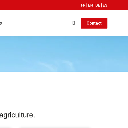
FR
|
EN
|
DE
|
ES
s
Contact
griculture.