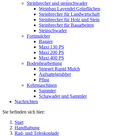
Steinbrecher und steinschwader
Weinbau Lavendel Grünflächen
Steinbrecher für Landwirtschaft
Steinbrecher für Holz und Stein
Steinbrecher für Bauarbeiten
Steinschwader
Fortmulcher
Bagger
Maxi 130 PS
Maxi 200 PS
Maxi 400 PS
Bodenbearbeitung
Striegel Rapid Mulch
Aufsattelgrubber
Pflug
Kehrmaschinen
Sammler
Schawader und Sammler
Nachrichten
Sie befinden sich hier:
Start
Handhabung
Rad- und Teleskoplade